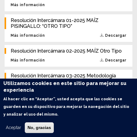
Más información
Resolución Intercámara 01-2025 MAÍZ
PISINGALLO: “OTRO TIPO”
Más información
Descargar
Resolución Intercámara 02-2025 MAÍZ Otro Tipo
Más información
Descargar
Resolución Intercámara 03-2025 Metodología
rápida NIR
Utilizamos cookies en este sitio para mejorar su
experiencia
Más información
Descargar
Al hacer clic en “Aceptar”, usted acepta que las cookies se
Resolución Intercámara 04-2025 Calador
guarden en su dispositivo para mejorar la navegación del sitio
y analizar el uso del mismo.
Más información
Descargar
Aceptar
No, gracias
Resolución Intercámara 05-2025 Partes
Intervinientes