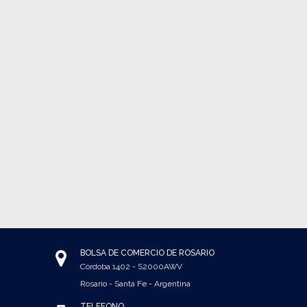
BOLSA DE COMERCIO DE ROSARIO
Córdoba 1402 - S2000AWV
Rosario - Santa Fe - Argentina
TELÉFONO