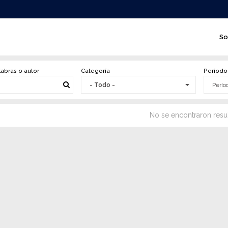
N
So
pr
labras o autor
Categoría
Período
- Todo -
No se encontraron resu