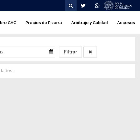
avegación
bre CAC
Precios de Pizarra
Arbitraje y Calidad
Accesos
incipal
ltados.